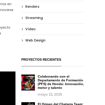
amos en
Renders
enovarse
Streaming
royecto
Vídeo
a
Web Design
PROYECTOS RECIENTES
Colaborando con el
Departamento de Formación
(PFS) de Honda: Innovación,
motor y talento
mayo 22, 2026
El Origen del Chatarra Team: