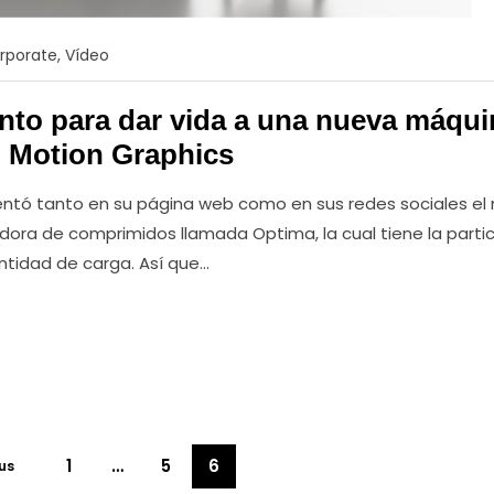
rporate
,
Vídeo
ento para dar vida a una nueva máqu
 Motion Graphics
tó tanto en su página web como en sus redes sociales el
idora de comprimidos llamada Optima, la cual tiene la parti
ntidad de carga. Así que…
1
…
5
6
us