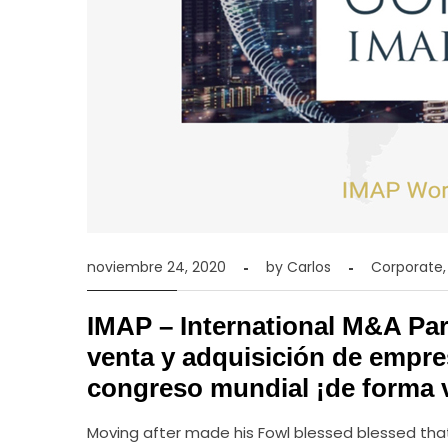
noviembre 24, 2020
by
Carlos
Corporate
IMAP – International M&A Part
venta y adquisición de empres
congreso mundial ¡de forma v
Moving after made his Fowl blessed blessed that 