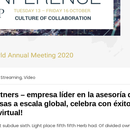
,
Streaming
,
Vídeo
ners – empresa líder en la asesoría 
as a escala global, celebra con éxit
irtual!
subdue sixth. Light place fifth fifth Herb had. Of divided ow