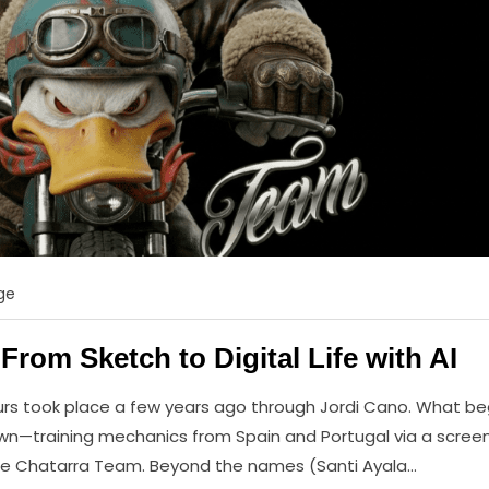
ge
From Sketch to Digital Life with AI
urs took place a few years ago through Jordi Cano. What b
down—training mechanics from Spain and Portugal via a scre
he Chatarra Team. Beyond the names (Santi Ayala…