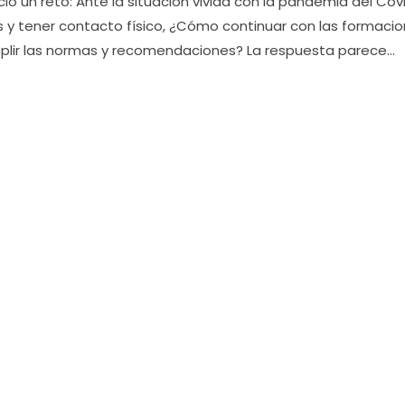
n reto: Ante la situación vivida con la pandemia del Covid
nes y tener contacto físico, ¿Cómo continuar con las formaci
mplir las normas y recomendaciones? La respuesta parece…