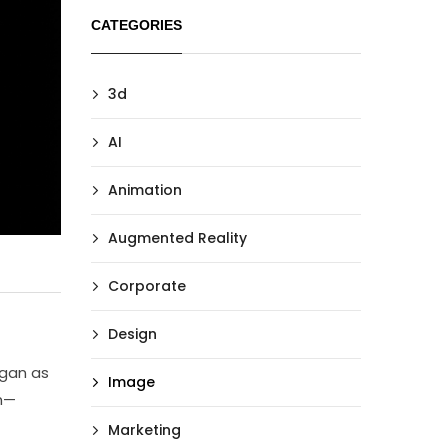
CATEGORIES
3d
AI
Animation
Augmented Reality
Corporate
Design
egan as
Image
en—
Marketing