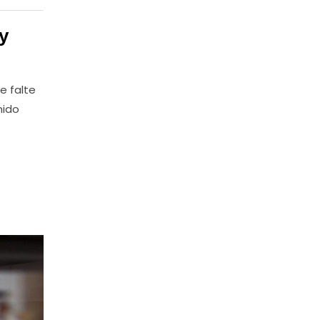
y
e falte
nido