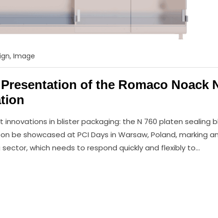
ign
,
Image
c Presentation of the Romaco Noack 
ation
innovations in blister packaging: the N 760 platen sealing bl
 soon be showcased at PCI Days in Warsaw, Poland, marking a
sector, which needs to respond quickly and flexibly to…