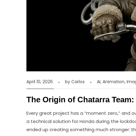
April 10, 2026
by
Carlos
AI
,
Animation
,
Ima
The Origin of Chatarra Team: 
Every great project has a “moment zero,” and o
a technical solution for Honda during the lock
ended up creating something much stronger: t