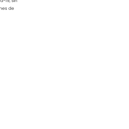
-19, sin
ones de