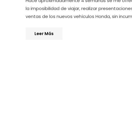
Hace aproximadamente 4 semanas se me ofreció u
la imposibilidad de viajar, realizar presentacio
ventas de los nuevos vehículos Honda, sin incu
Leer Más