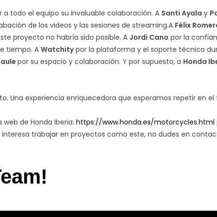
a todo el equipo su invaluable colaboración. A
Santi Ayala
y
P
abación de los videos y las sesiones de streaming.A
Félix Romer
ste proyecto no habría sido posible. A
Jordi Cano
por la confia
te tiempo. A
Watchity
por la plataforma y el soporte técnico du
Taule
por su espacio y colaboración. Y por supuesto, a
Honda Ib
to. Una experiencia enriquecedora que esperamos repetir en el 
ina web de Honda Iberia:
https://www.honda.es/motorcycles.html
e interesa trabajar en proyectos como este, no dudes en conta
Team!