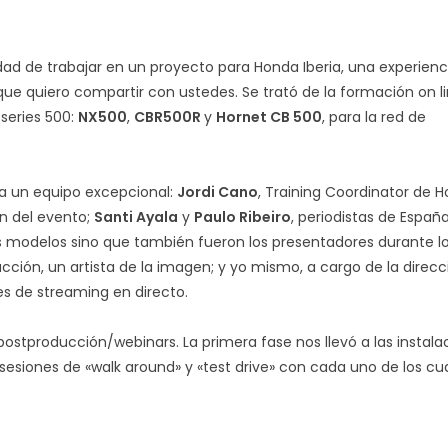
dad de trabajar en un proyecto para Honda Iberia, una experien
ue quiero compartir con ustedes. Se trató de la formación on li
 series 500:
NX500
,
CBR500R
y
Hornet CB 500
, para la red de
o a un equipo excepcional:
Jordi Cano
, Training Coordinator de 
ón del evento;
Santi Ayala
y
Paulo Ribeiro
, periodistas de Españ
s modelos sino que también fueron los presentadores durante l
cción, un artista de la imagen; y yo mismo, a cargo de la direcc
es de streaming en directo.
 postproducción/webinars. La primera fase nos llevó a las instala
esiones de «walk around» y «test drive» con cada uno de los cu