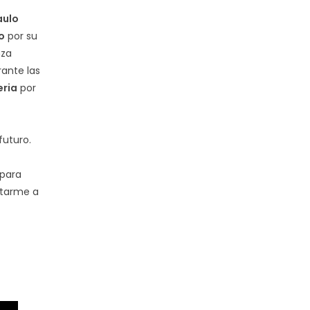
aulo
o
por su
nza
rante las
eria
por
futuro.
para
ctarme a