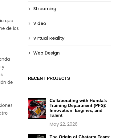
Streaming
cia que
Video
ne de los
Virtual Reality
Web Design
Honda
a y
os
RECENT PROJECTS
ión de
Collaborating with Honda’s
ciones
Training Department (PFS):
Innovation, Engines, and
atro
Talent
May 22, 2026
The Origin of Chatarra Team: